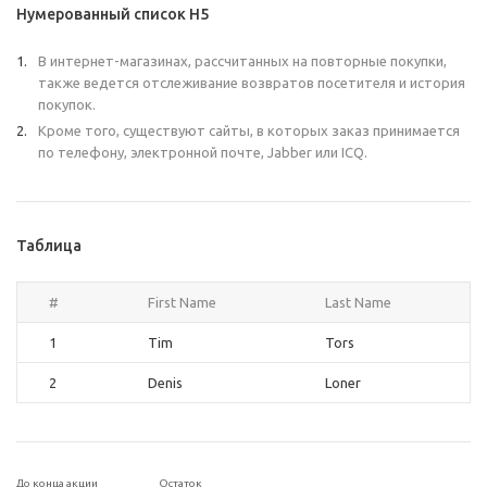
Нумерованный список H5
В интернет-магазинах, рассчитанных на повторные покупки,
также ведется отслеживание возвратов посетителя и история
покупок.
Кроме того, существуют сайты, в которых заказ принимается
по телефону, электронной почте, Jabber или ICQ.
Таблица
#
First Name
Last Name
1
Tim
Tors
2
Denis
Loner
До конца акции
Остаток