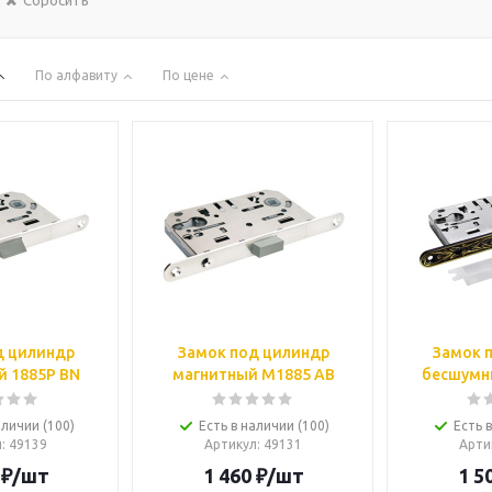
Сбросить
По алфавиту
По цене
д цилиндр
Замок под цилиндр
Замок 
 1885P BN
магнитный M1885 AB
бесшумны
аличии (100)
Есть в наличии (100)
Есть 
л
: 49139
Артикул
: 49131
Арти
₽
/шт
1 460
₽
/шт
1 5