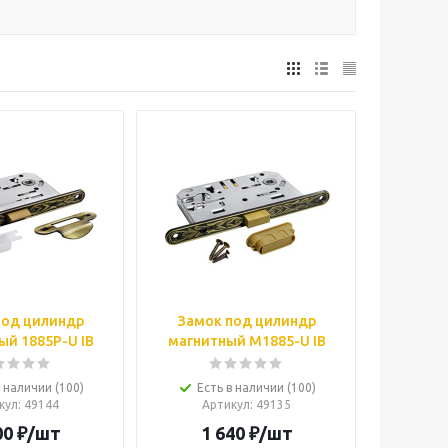
под цилиндр
Замок под цилиндр
й 1885P-U IB
магнитный М1885-U IB
в наличии (100)
Есть в наличии (100)
кул
: 49144
Артикул
: 49135
00
₽
/шт
1 640
₽
/шт