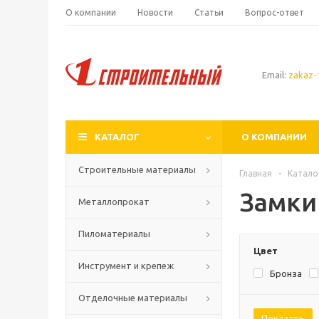
О компании
Новости
Статьи
Вопрос-ответ
Email:
zakaz-1
КАТАЛОГ
О КОМПАНИИ
Строительные материалы
Главная
-
Катало
Замки
Металлопрокат
Пиломатериалы
Цвет
Инструмент и крепеж
Бронза
Отделочные материалы
Показать