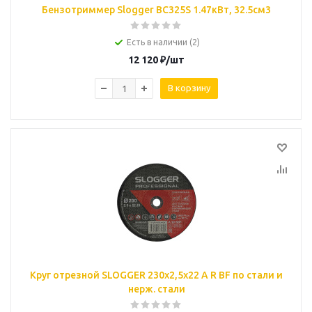
Бензотриммер Slogger BC325S 1.47кВт, 32.5см3
Есть в наличии (2)
12 120
₽
/шт
В корзину
Круг отрезной SLOGGER 230х2,5х22 A R BF по стали и
нерж. стали