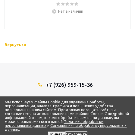
Нет в наличии
Вернуться
+7 (926) 959-15-36
Мы в социальных сетях:
Мы используем файлы Cookie для улучшения работы,
персонализации, анализа трафика и повышения удобства
пользования нашим сайтом. Продолжая посещать сайт, вы
соглашаетесь на использование нами файлов Cookie. С подробной
информацией о том, как мы обрабатываем ваши данные, вы
можете ознакомиться в нашей
Политике обработки
2018 - 2026 © ТЦ “1Строительный”
персональных данных
и
Соглашении на обработку персональных
ИП Самарин Александр Владимирович
данных
.
ИНН 772873093959 / ОГРН 319500700004192
Принять
Отклонить