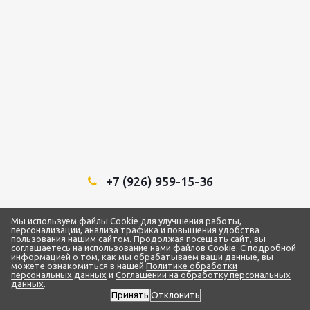
+7 (926) 959-15-36
Мы в социальных сетях:
Мы используем файлы Cookie для улучшения работы,
персонализации, анализа трафика и повышения удобства
пользования нашим сайтом. Продолжая посещать сайт, вы
соглашаетесь на использование нами файлов Cookie. С подробной
информацией о том, как мы обрабатываем ваши данные, вы
можете ознакомиться в нашей
Политике обработки
2018 - 2026 © ТЦ “1Строительный”
персональных данных
и
Соглашении на обработку персональных
ИП Самарин Александр Владимирович
данных
.
ИНН 772873093959 / ОГРН 319500700004192
Принять
Отклонить