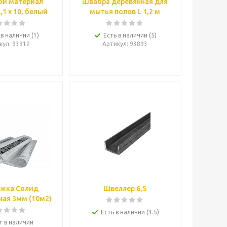
ой материал
Швабра деревянная для
,1 х 10, белый
мытья полов L 1,2 м
 в наличии (1)
Есть в наличии (5)
кул
: 93912
Артикул
: 93893
жка Солид
Швеллер 6,5
ая 3мм (10м2)
Есть в наличии (3.5)
т в наличии