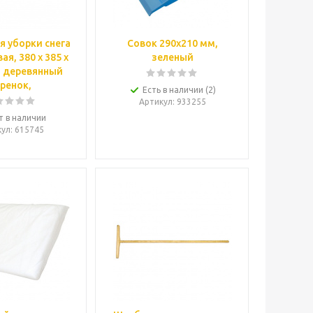
я уборки снега
Совок 290х210 мм,
ая, 380 х 385 х
зеленый
, деревянный
ренок,
Есть в наличии (2)
Артикул
: 933255
т в наличии
кул
: 615745