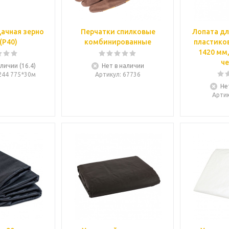
ачная зерно
Перчатки спилковые
Лопата дл
(P40)
комбинированные
пластиков
1420 мм
че
личии (16.4)
Нет в наличии
5244 775*30м
Артикул
: 67736
Не
Арти