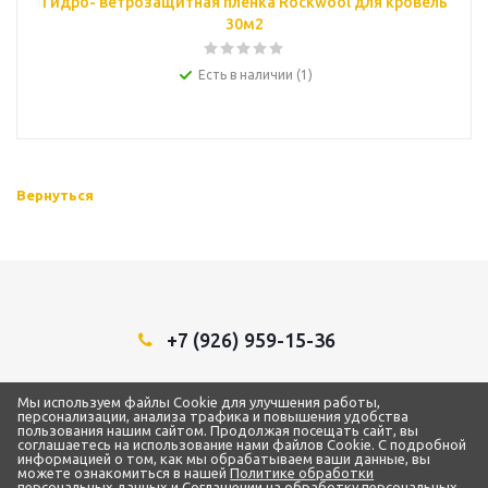
Гидро- ветрозащитная пленка Rockwool для кровель
30м2
Есть в наличии (1)
Вернуться
+7 (926) 959-15-36
Мы в социальных сетях:
Мы используем файлы Cookie для улучшения работы,
персонализации, анализа трафика и повышения удобства
пользования нашим сайтом. Продолжая посещать сайт, вы
соглашаетесь на использование нами файлов Cookie. С подробной
информацией о том, как мы обрабатываем ваши данные, вы
можете ознакомиться в нашей
Политике обработки
2018 - 2026 © ТЦ “1Строительный”
персональных данных
и
Соглашении на обработку персональных