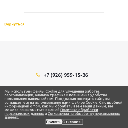
Вернуться
+7 (926) 959-15-36
Мы в социальных сетях:
Мы используем файлы Cookie для улучшения работы,
персонализации, анализа трафика и повышения удобства
пользования нашим сайтом. Продолжая посещать сайт, вы
соглашаетесь на использование нами файлов Cookie. С подробной
информацией о том, как мы обрабатываем ваши данные, вы
можете ознакомиться в нашей
Политике обработки
2018 - 2026 © ТЦ “1Строительный”
персональных данных
и
Соглашении на обработку персональных
ИП Самарин Александр Владимирович
данных
.
ИНН 772873093959 / ОГРН 319500700004192
Принять
Отклонить