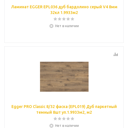
Ламинат EGGER EPL036 дуб бардолино серый V4 8мм
32кл 1.9933м2
Нет в наличии
Egger PRO Classic 8/32 фаска (EPL019) Дуб паркетный
темный 8шт уп.1.9933м2, м2
Нет в наличии