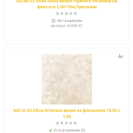
60288-03 обои Anika винил горячего тиснения на
флиз.осн.1,06*10м/Эрисманн
Нет в наличии
Артикул
: 60288-03
60216-03 Обои Erismann винил на флизелине 10,05 х
1,06
Есть в наличии (3)