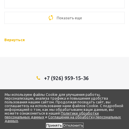
Показать еще
Вернуться
+7 (926) 959-15-36
Мы в социальных сетях:
Мы используем файлы Cookie для улучшения работы,
персонализации, анализа трафика и повышения удобства
пользования нашим сайтом. Продолжая посещать сайт, вы
соглашаетесь на использование нами файлов Cookie. С подробной
информацией о том, как мы обрабатываем ваши данные, вы
можете ознакомиться в нашей
Политике обработки
2018 - 2026 © ТЦ “1Строительный”
персональных данных
и
Соглашении на обработку персональных
ИП Самарин Александр Владимирович
данных
.
ИНН 772873093959 / ОГРН 319500700004192
Принять
Отклонить