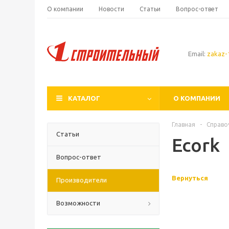
О компании
Новости
Статьи
Вопрос-ответ
Email:
zakaz-1
КАТАЛОГ
О КОМПАНИИ
Главная
-
Справо
Статьи
Ecork
Вопрос-ответ
Вернуться
Производители
Возможности