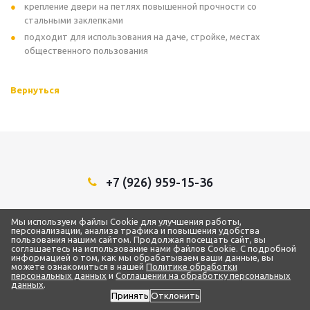
крепление двери на петлях повышенной прочности со
стальными заклепками
подходит для использования на даче, стройке, местах
общественного пользования
Вернуться
+7 (926) 959-15-36
Мы в социальных сетях:
Мы используем файлы Cookie для улучшения работы,
персонализации, анализа трафика и повышения удобства
пользования нашим сайтом. Продолжая посещать сайт, вы
соглашаетесь на использование нами файлов Cookie. С подробной
информацией о том, как мы обрабатываем ваши данные, вы
можете ознакомиться в нашей
Политике обработки
2018 - 2026 © ТЦ “1Строительный”
персональных данных
и
Соглашении на обработку персональных
ИП Самарин Александр Владимирович
данных
.
ИНН 772873093959 / ОГРН 319500700004192
Принять
Отклонить