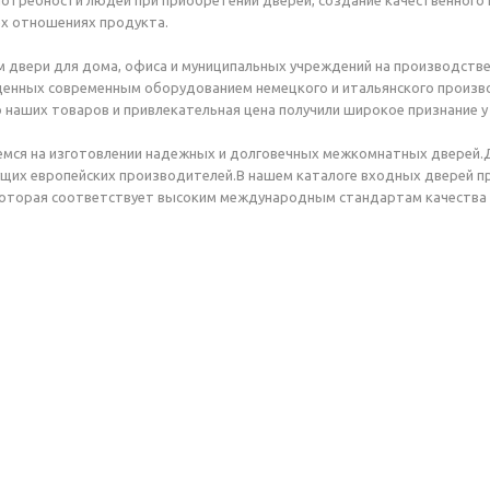
отребности людей при приобретении дверей, создание качественного 
ех отношениях продукта.
 двери для дома, офиса и муниципальных учреждений на производств
щенных современным оборудованием немецкого и итальянского произв
 наших товаров и привлекательная цена получили широкое признание у
емся на изготовлении надежных и долговечных межкомнатных дверей.
ущих европейских производителей.В нашем каталоге входных дверей 
которая соответствует высоким международным стандартам качества 