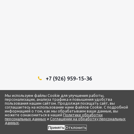
+7 (926) 959-15-36
Мы в социальных сетях:
Мы используем файлы Cookie для улучшения работы,
персонализации, анализа трафика и повышения удобства
пользования нашим сайтом. Продолжая посещать сайт, вы
соглашаетесь на использование нами файлов Cookie. С подробной
информацией о том, как мы обрабатываем ваши данные, вы
можете ознакомиться в нашей
Политике обработки
2018 - 2026 © ТЦ “1Строительный”
персональных данных
и
Соглашении на обработку персональных
ИП Самарин Александр Владимирович
данных
.
ИНН 772873093959 / ОГРН 319500700004192
Принять
Отклонить