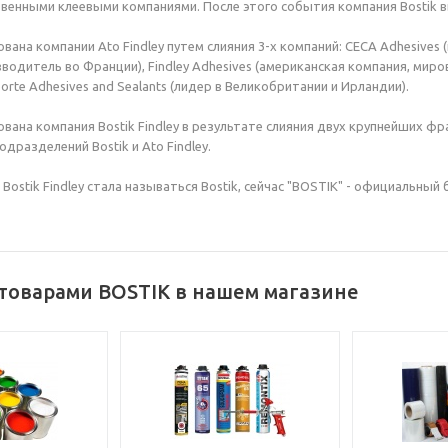
ственными клеевыми компаниями. После этого события компания Bostik
нована компании Ato Findley путем слияния 3-х компаний: CECA Adhesives
водитель во Франции), Findley Adhesives (американская компания, ми
orte Adhesives and Sealants (лидер в Великобритании и Ирландии).
нована компания Bostik Findley в результате слияния двух крупнейших фра
одразделений Bostik и Ato Findley.
я Bostik Findley стала называться Bostik, сейчас "BOSTIK" - официальный
 товарами BOSTIK в нашем магазине