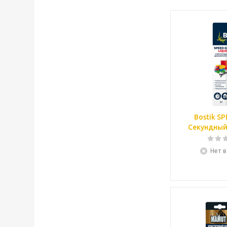
Bostik S
Секундный к
Нет в