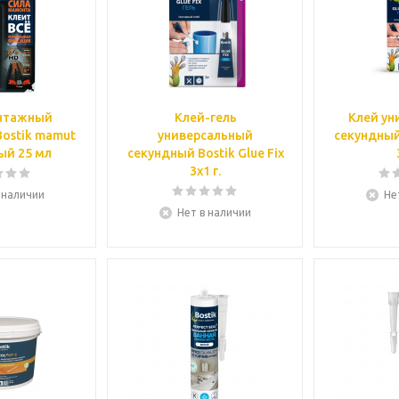
нтажный
Клей-гель
Клей ун
ostik mamut
универсальный
секундный 
ый 25 мл
секундный Bostik Glue Fix
3x1 г.
 наличии
Не
Нет в наличии