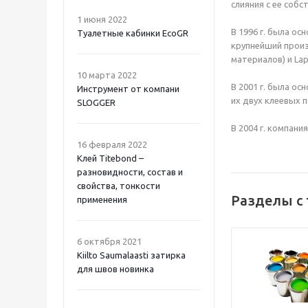
слияния с ее соб
1 июня 2022
В 1996 г. была ос
Туалетные кабинки EcoGR
крупнейший произ
материалов) и Lap
10 марта 2022
В 2001 г. была ос
Инструмент от компани
их двух клеевых п
SLOGGER
В 2004 г. компани
16 февраля 2022
Клей Titebond –
разновидности, состав и
свойства, тонкости
Разделы с
применения
6 октября 2021
Kiilto Saumalaasti затирка
для швов новинка