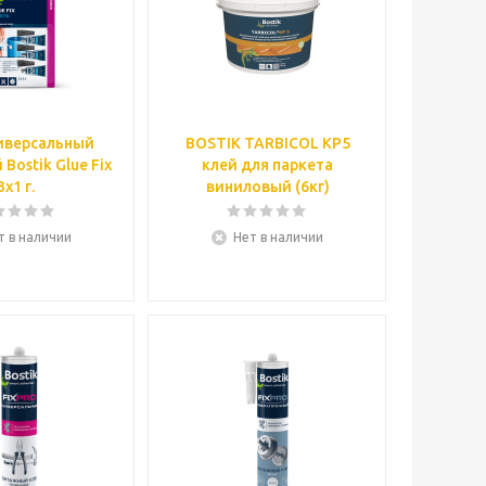
иверсальный
BOSTIK TARBICOL КР5
Bostik Glue Fix
клей для паркета
3x1 г.
виниловый (6кг)
т в наличии
Нет в наличии