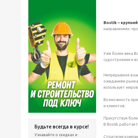
Bostik – крупне
направлениях: п
Уже более века B
судостроения и в
Непрерывное взаи
ожиданиям рынка.
использует миров
Возможность прин
и клиентов.
Присутствуя более
В Bostik работает
Будьте всегда в курсе!
Узнавайте о скидках и
Стратегия компан