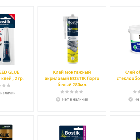
PEED GLUE
Клей монтажный
Клей о
лей , 2 гр.
акриловый BOSTIK fixpro
стеклообое
белый 280мл.
 наличии
Нет в наличии
Не