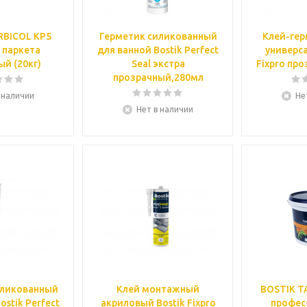
RBICOL КР5
Герметик силикованный
Клей-гер
 паркета
для ванной Bostik Perfect
универса
й (20кг)
Seal экстра
Fixpro пр
прозрачный,280мл
 наличии
Не
Нет в наличии
иликованный
Клей монтажный
BOSTIK T
ostik Perfect
акриловый Bostik Fixpro
профес