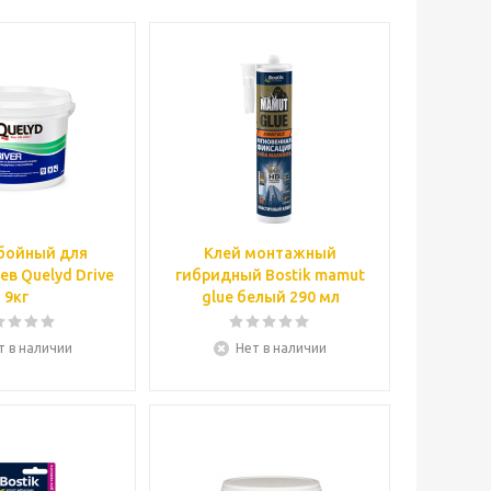
бойный для
Клей монтажный
в Quelyd Drive
гибридный Bostik mamut
9кг
glue белый 290 мл
т в наличии
Нет в наличии