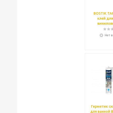
BOSTIK TA
клей для
виниловы
Нет в
Герметик с
для ванной B