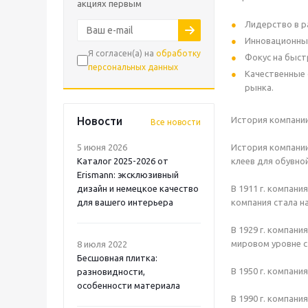
акциях первым
Лидерство в р
Инновационные
Я согласен(а) на
обработку
Фокус на быст
персональных данных
Качественные 
рынка.
Новости
История компании
Все новости
5 июня 2026
История компании 
Каталог 2025-2026 от
клеев для обувно
Erismann: эксклюзивный
дизайн и немецкое качество
В 1911 г. компан
для вашего интерьера
компания стала наз
В 1929 г. компани
мировом уровне с
8 июля 2022
Бесшовная плитка:
В 1950 г. компан
разновидности,
особенности материала
В 1990 г. компан