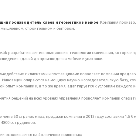
йший производитель клеев и герметиков в мире.
Компания произво
ромышленном, строительном и бытовом.
ostik разрабатывает инновационные технологии склеивания, которые п
озведения зданий до производства мебели и упаковки.
модействие с клиентами и поставщиками позволяет компании предлаг
 Инновации опираются на мощную научно-исследовательскую базу, соч
ой опыт компании и, в то же время, адаптируется к условиям каждого 
ятия решений на всех уровнях управления позволяет компании опера
 чем в 50 странах мира, продажи компании в 2012 году составили 1,6 € 
 4800 сотрудников.
ии основывается на 4 ключевых принципах: