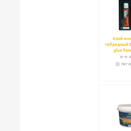
Клей мо
гибридный B
glue бел
Нет в