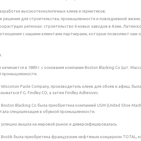
азработке высокотехнологичных клеев и герметиков;
 решения для строительства, промышленности и повседневной жизни;
рорастущих регионах: строительство 6 новых заводов в Азии, Латинско
отношения с нашими клиентами партнерами, которые позволяют нам 
.
начинается в 1889 г. с основания компании Boston Blacking Co (шт. Ма
й промышленности.
ия Wisconsin Paste Company, производитель клеев для обоев и афиш, бы
ываться F.G. Findley CO, а затем Findley Аdhesives.
я Boston Blacking Co была приобретена компанией USM (United Shoe Mac
тала специализация в обувной промышленности.
ия успешно вышла на мировой рынок и диверсифицировалась.
ия Bostik была приобретена французским нефтяным концерном TOTAL, 