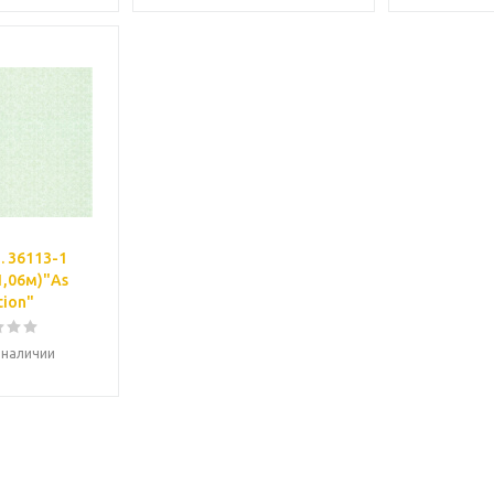
. 36113-1
1,06м)"As
tion"
 наличии