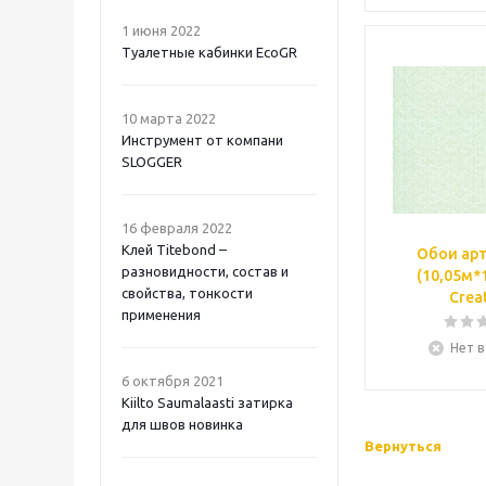
1 июня 2022
Туалетные кабинки EcoGR
10 марта 2022
Инструмент от компани
SLOGGER
16 февраля 2022
Клей Titebond –
Обои арт
разновидности, состав и
(10,05м*
свойства, тонкости
Crea
применения
Нет в
6 октября 2021
Kiilto Saumalaasti затирка
для швов новинка
Вернуться