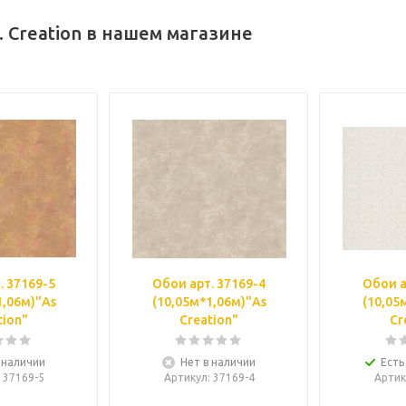
. Creation в нашем магазине
. 37169-5
Обои арт. 37169-4
Обои а
1,06м)"As
(10,05м*1,06м)"As
(10,05
tion"
Creation"
Cr
 наличии
Нет в наличии
Есть
: 37169-5
Артикул
: 37169-4
Артик