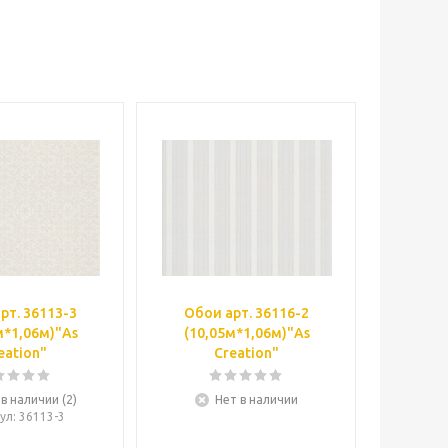
рт. 36113-3
Обои арт. 36116-2
м*1,06м)"As
(10,05м*1,06м)"As
eation"
Creation"
 в наличии (2)
Нет в наличии
ул
: 36113-3