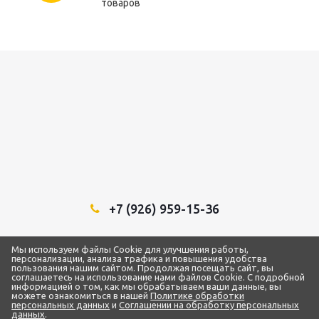
товаров
+7 (926) 959-15-36
Мы в социальных сетях:
Мы используем файлы Cookie для улучшения работы,
персонализации, анализа трафика и повышения удобства
пользования нашим сайтом. Продолжая посещать сайт, вы
соглашаетесь на использование нами файлов Cookie. С подробной
информацией о том, как мы обрабатываем ваши данные, вы
можете ознакомиться в нашей
Политике обработки
2018 - 2026 © ТЦ “1Строительный”
персональных данных
и
Соглашении на обработку персональных
ИП Самарин Александр Владимирович
данных
.