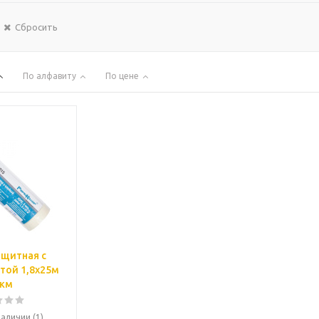
Сбросить
По алфавиту
По цене
ащитная с
той 1,8х25м
км
наличии (1)