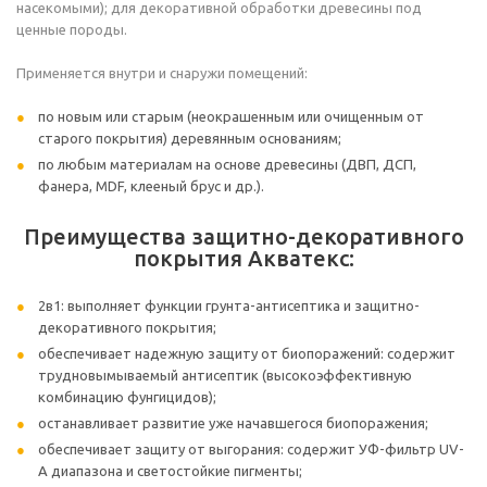
насекомыми); для декоративной обработки древесины под
ценные породы.
Применяется внутри и снаружи помещений:
по новым или старым (неокрашенным или очищенным от
старого покрытия) деревянным основаниям;
по любым материалам на основе древесины (ДВП, ДСП,
фанера, MDF, клееный брус и др.).
Преимущества защитно-декоративного
покрытия Акватекс:
2в1: выполняет функции грунта-антисептика и защитно-
декоративного покрытия;
обеспечивает надежную защиту от биопоражений: содержит
трудновымываемый антисептик (высокоэффективную
комбинацию фунгицидов);
останавливает развитие уже начавшегося биопоражения;
обеспечивает защиту от выгорания: содержит УФ-фильтр UV-
A диапазона и светостойкие пигменты;