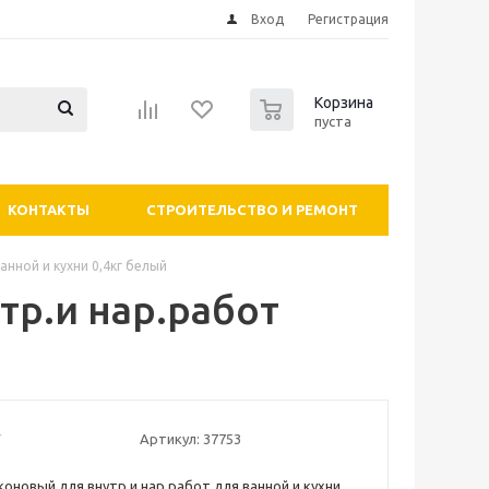
Вход
Регистрация
0
Корзина
пуста
КОНТАКТЫ
СТРОИТЕЛЬСТВО И РЕМОНТ
анной и кухни 0,4кг белый
тр.и нар.работ
й
Артикул:
37753
коновый для внутр.и нар.работ для ванной и кухни