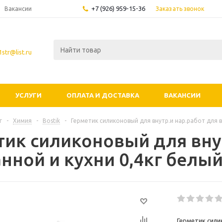
+7 (926) 959-15-36
Заказать звонок
Вакансии
str@list.ru
УСЛУГИ
ОПЛАТА И ДОСТАВКА
ВАКАНСИИ
г
-
Химия
-
Bostik
-
Герметик силиконовый для внутр.и нар.работ для в
тик силиконовый для вну
анной и кухни 0,4кг белы
Герметик сили