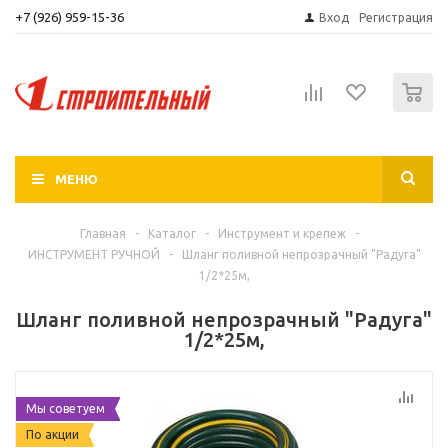
+7 (926) 959-15-36
Вход
Регистрация
0
МЕНЮ
Главная
-
Каталог
-
Инструмент и крепеж
-
ИНСТРУМЕНТ РУЧНОЙ
-
Шланг поливной непрозрачный "Радуга"
1/2*25м,
Шланг поливной непрозрачный "Радуга"
1/2*25м,
Мы советуем
По акции