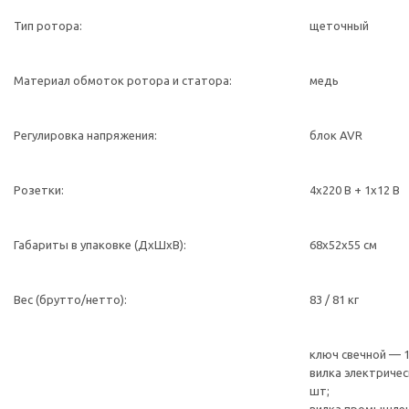
Тип ротора:
щеточный
Материал обмоток ротора и статора:
медь
Регулировка напряжения:
блок AVR
Розетки:
4х220 В + 1х12 В
Габариты в упаковке (ДхШхВ):
68х52х55 см
Вес (брутто/нетто):
83 / 81 кг
ключ свечной — 1
вилка электричес
шт;