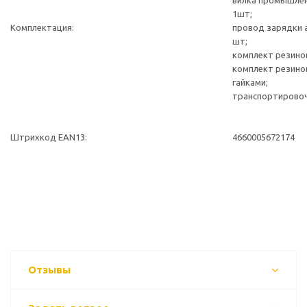
вилка промышлен
1шт;
Комплектация:
провод зарядки 
шт;
комплект резино
комплект резино
гайками;
транспортировоч
Штрихкод EAN13:
4660005672174
Отзывы