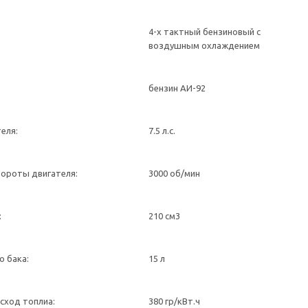
4-х тактный бензиновый с
воздушным охлаждением
бензин АИ-92
еля:
7.5 л.с.
ороты двигателя:
3000 об/мин
:
210 см3
о бака:
15 л
сход топлиа:
380 гр/кВт.ч