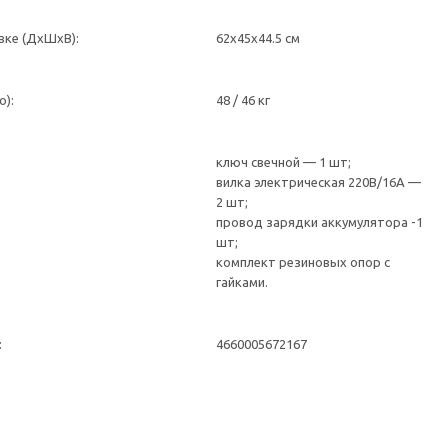
вке (ДхШхВ):
62х45х44.5 см
о):
48 / 46 кг
ключ свечной — 1 шт;
вилка электрическая 220В/16А —
2 шт;
провод зарядки аккумулятора -1
шт;
комплект резиновых опор с
гайками.
:
4660005672167