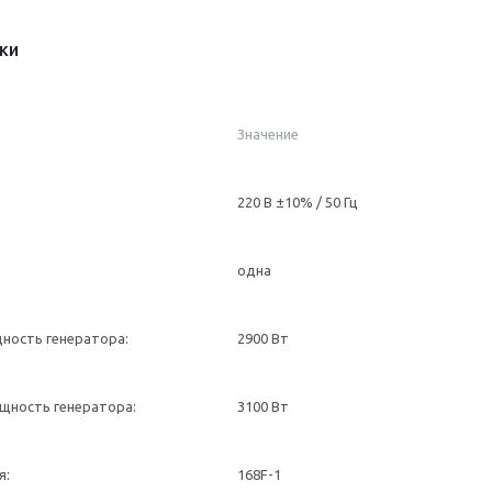
ки
Значение
220 В ±10% / 50 Гц
одна
ность генератора:
2900 Вт
щность генератора:
3100 Вт
я:
168F-1