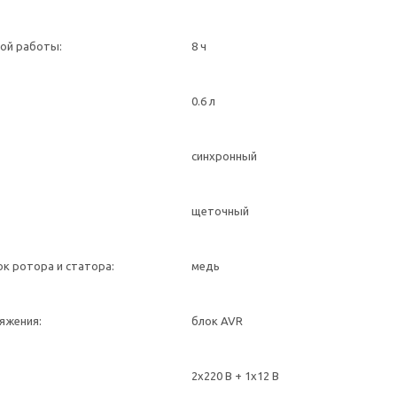
ой работы:
8 ч
0.6 л
синхронный
щеточный
к ротора и статора:
медь
яжения:
блок AVR
2х220 В + 1х12 В