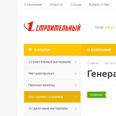
О компании
Новости
Статьи
Вопрос-ответ
Email:
zakaz-1
КАТАЛОГ
О КОМПАНИИ
Строительные материалы
Главная
-
Катало
Генер
Металлопрокат
Пиломатериалы
Новинки
Инструмент и крепеж
Отделочные материалы