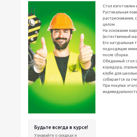
Стол изготовлен 
Рустикальная пов
растрескивания, 
целом.
На основании мар
(естественный ма
Его натуральная 
подходящие именн
после сборки.
Обеденный стол с
коридора, спальн
клубе для школьн
собирается за сч
При покупке этог
индивидуальность
Будьте всегда в курсе!
Узнавайте о скидках и