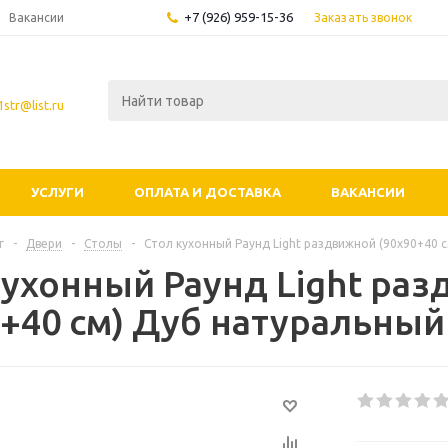
+7 (926) 959-15-36
Заказать звонок
Вакансии
str@list.ru
УСЛУГИ
ОПЛАТА И ДОСТАВКА
ВАКАНСИИ
г
-
Двери
-
Столы
-
Стол кухонный Раунд Light раздвижной (90х90+40 
кухонный Раунд Light ра
0+40 см) Дуб натуральный