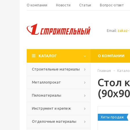
О компании
Новости
Статьи
Вопрос-ответ
Email:
zakaz-1
КАТАЛОГ
О КОМПАНИИ
Строительные материалы
Главная
-
Катало
Стол 
Металлопрокат
(90х9
Пиломатериалы
Инструмент и крепеж
Хиты продаж
Отделочные материалы