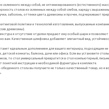
из склеенного между собой, не оптимизированного (естественного) масс
ерхность столов из склеенных между собой слебов, наряду с выражен
сучки, заболонь, оттенки цвета древесины и прочее, подчеркивают при
кетинговой политики и технологий изготовления, выпускаемые компан
ссив древесины).
текстура и отсутствие отделки придают ему особый шарм и позволяют
о вам. Качественная шлифовка добавляет элегантный вид, устойчивос
танет идеальным дополнением для вашего интерьера, подходящим не то
и, детской комнаты, балкона, дачи или офиса. Если вы установите стол
иков, то стол универсальный превратится в стол компьютерный, письме
ет понятной инструкции и необходимой фурнитуры в комплекте.
о обеденного стола вы получаете не только качественный товар, но и 
.