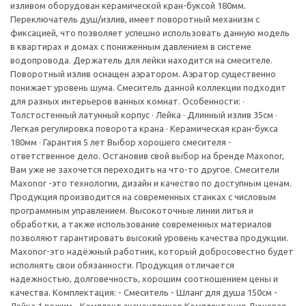
изливом оборудован керамической кран-буксой 180мм.
Переключатель душ/излив, имеет поворотный механизм с
фиксацией, что позволяет успешно использовать данную модель
в квартирах и домах с пониженным давлением в системе
водопровода. Держатель для лейки находится на смесителе.
Поворотный излив оснащен аэратором. Аэратор существенно
понижает уровень шума. Смеситель данной коллекции подходит
для разных интерьеров ванных комнат. Особенности: ·
Толстостенный латунный корпус · Лейка · Длинный излив 35см ·
Легкая регулировка поворота крана · Керамическая кран-букса
180мм · Гарантия 5 лет Выбор хорошего смесителя -
ответственное дело. Остановив свой выбор на бренде Maxonor,
Вам уже не захочется переходить на что-то другое. Смесители
Maxonor -это технологии, дизайн и качество по доступным ценам.
Продукция производится на современных станках с числовым
программным управлением. Высокоточные линии литья и
обработки, а также использование современных материалов
позволяют гарантировать высокий уровень качества продукции.
Maxonor-это надёжный работник, который добросовестно будет
исполнять свои обязанности. Продукция отличается
надежностью, долговечность, хорошим соотношением цены и
качества. Комплектация: - Смеситель - Шланг для душа 150см -