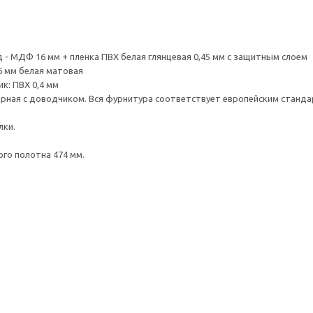
д - МДФ 16 мм + пленка ПВХ белая глянцевая 0,45 мм с защитным слоем
16 мм белая матовая
к: ПВХ 0,4 мм
ирная с доводчиком. Вся фурнитура соответствует европейским станда
лки.
го полотна 474 мм.